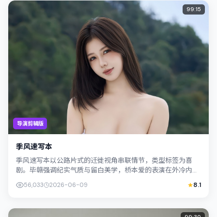
99:15
导演剪辑版
季风速写本
季风速写本以公路片式的迁徙视角串联情节，类型标签为喜
剧。毕赣强调纪实气质与留白美学，桥本爱的表演在外冷内热
之间切换；若你正在查找日本（大阪）取景...
56,033
2026-06-09
8.1
99:30