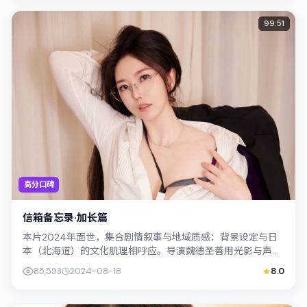
99:51
高分口碑
信箱备忘录·加长篇
本片2024年面世，集合剧情叙事与地域质感：背景设定与日
本（北海道）的文化肌理相呼应。导演魏德圣善用光影与声场
塑造孤独感，陈湘琪饰演角色的抉择牵...
85,593
2024-08-18
8.0