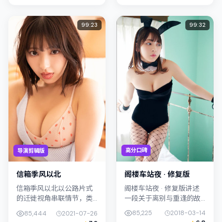
与中国大陆的城市纹理紧
密结合，摄影...
99:23
99:32
高分口碑
导演剪辑版
阁楼车站夜 · 修复版
信箱季风以北
阁楼车站夜 · 修复版讲述
信箱季风以北以公路片式
一段关于离别与重逢的故
的迁徙视角串联情节，类
事线，主线围绕剧情展
型标签为喜剧。是枝裕和
85,225
2018-03-14
85,444
2021-07-26
开。影片由毕赣掌舵，宋
强调纪实气质与留白美