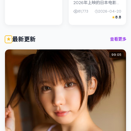
2026年上映的日本电影喜
剧作品，由黑泽清执导。
81,773
2026-04-20
影片以真实细腻的笔触描
8.8
写普通人处境，杨紫琼与
陈湘琪的对手戏张力十
足，情节层...
最新更新
查看更多
99:05