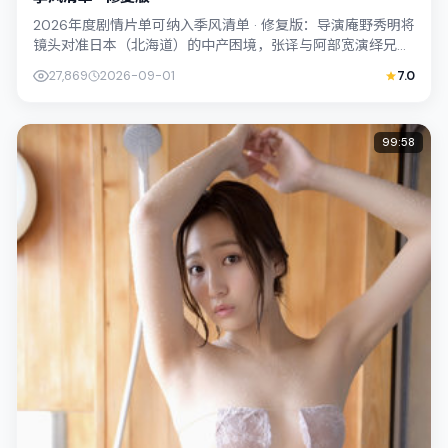
2026年度剧情片单可纳入季风清单 · 修复版：导演庵野秀明将
镜头对准日本（北海道）的中产困境，张译与阿部宽演绎兄妹
般羁绊，文本层面兼顾悬疑线索...
27,869
2026-09-01
7.0
99:58