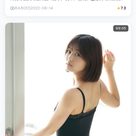
绎兄妹般羁绊，文本层面兼顾悬疑线索...
84,801
2022-06-14
7.3
99:05