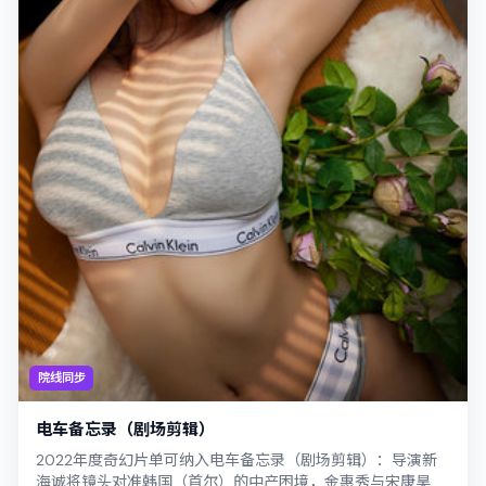
院线同步
电车备忘录（剧场剪辑）
2022年度奇幻片单可纳入电车备忘录（剧场剪辑）：导演新
海诚将镜头对准韩国（首尔）的中产困境，金惠秀与宋康昊演