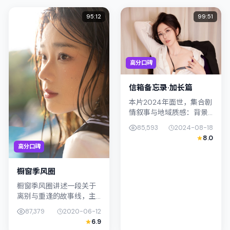
95:12
99:51
高分口碑
信箱备忘录·加长篇
本片2024年面世，集合剧
情叙事与地域质感：背景
设定与日本（北海道）的
85,593
2024-08-18
文化肌理相呼应。导演魏
8.0
德圣善用光影与声场塑造
高分口碑
孤独感，陈湘琪饰演角色
的抉择牵...
橱窗季风圈
橱窗季风圈讲述一段关于
离别与重逢的故事线，主
线围绕传记展开。影片由
87,379
2020-06-12
滨口龙介掌舵，宋康昊、
6.9
染谷将太联合出演；外景