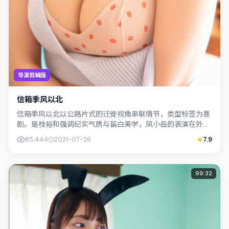
导演剪辑版
信箱季风以北
信箱季风以北以公路片式的迁徙视角串联情节，类型标签为喜
剧。是枝裕和强调纪实气质与留白美学，凤小岳的表演在外冷
内热之间切换；若你正在查找新加坡取景...
85,444
2021-07-26
7.9
99:32