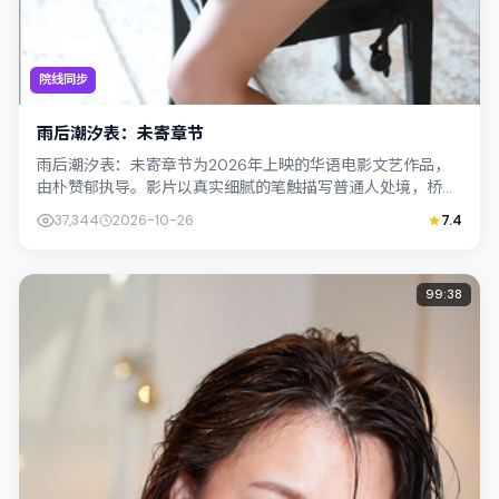
院线同步
雨后潮汐表：未寄章节
雨后潮汐表：未寄章节为2026年上映的华语电影文艺作品，
由朴赞郁执导。影片以真实细腻的笔触描写普通人处境，桥本
爱与周迅的对手戏张力十足，情节层层...
37,344
2026-10-26
7.4
99:38