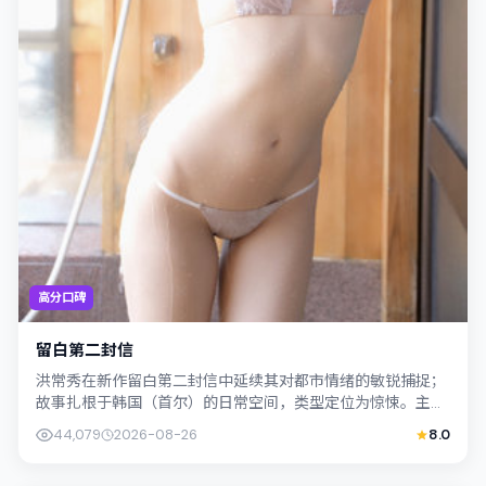
高分口碑
留白第二封信
洪常秀在新作留白第二封信中延续其对都市情绪的敏锐捕捉；
故事扎根于韩国（首尔）的日常空间，类型定位为惊悚。主演
木村拓哉、妻夫木聪以克制表演撑起情感...
44,079
2026-08-26
8.0