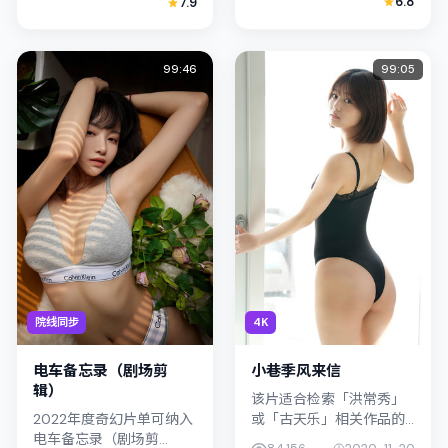
6.8
7.9
康昊、凤小岳联合出演；
学，凤小岳的表演在外冷
外景与韩国（首尔）的城
内热之间切换；若你正在
市纹理紧密...
查找新加坡取景...
99:46
99:05
院线同步
4K
电车备忘录（剧场剪
小巷季风来信
辑）
该片适合检索「洪常秀」
2022年度奇幻片单可纳入
或「古天乐」相关作品的
电车备忘录（剧场剪
观众：小巷季风来信在