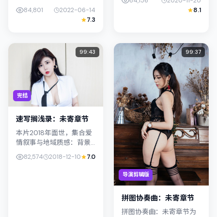
84,156
2020-11-20
辑）：导演新海诚将镜头
2020年发行，类型上归入
84,801
2022-06-14
8.1
对准韩国（首尔）的中产
奇幻，叙事焦点落在家庭
7.3
困境，金惠秀与宋康昊演
与社会的交错地带；配角
绎兄妹般羁绊，文本层面
层次丰富，...
兼顾悬疑线索...
99:43
99:37
完结
速写搁浅录：未寄章节
本片2018年面世，集合爱
情叙事与地域质感：背景
设定与日本（大阪）的文
82,574
2018-12-10
7.0
化肌理相呼应。导演钟孟
宏善用光影与声场塑造孤
导演剪辑版
独感，张译饰演角色的抉
择牵动观...
拼图协奏曲：未寄章节
拼图协奏曲：未寄章节为