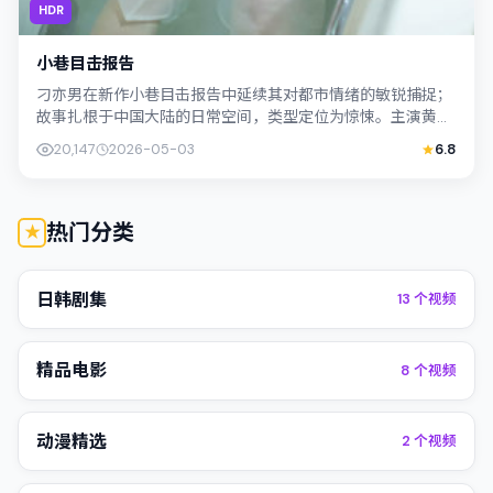
HDR
小巷目击报告
刁亦男在新作小巷目击报告中延续其对都市情绪的敏锐捕捉；
故事扎根于中国大陆的日常空间，类型定位为惊悚。主演黄政
民、阿部宽以克制表演撑起情感内核，整...
20,147
2026-05-03
6.8
热门分类
日韩剧集
13
个视频
精品电影
8
个视频
动漫精选
2
个视频