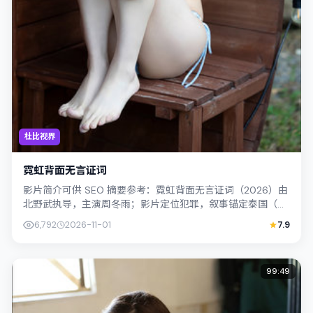
杜比视界
霓虹背面无言证词
影片简介可供 SEO 摘要参考：霓虹背面无言证词（2026）由
北野武执导，主演周冬雨；影片定位犯罪，叙事锚定泰国（曼
谷）的社会议题与个体命运，镜...
6,792
2026-11-01
7.9
99:49