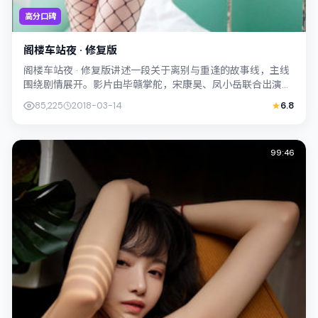
高分口碑
阁楼车站夜 · 修复版
阁楼车站夜 · 修复版讲述一段关于离别与重逢的故事线，主线
围绕剧情展开。影片由毕赣掌舵，宋康昊、凤小岳联合出演；
外景与韩国（首尔）的城市纹理紧密...
85,225
2018-03-14
6.8
99:46