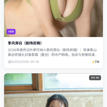
HDR
季风旁白（剧场剪辑）
2026年度传记片单可纳入季风旁白（剧场剪辑）：导演青山
真治将镜头对准泰国（曼谷）的中产困境，张译与杨紫琼演绎
兄妹般羁绊，文本层面兼顾悬疑线索与...
6,331
2026-05-16
7.0
99:46