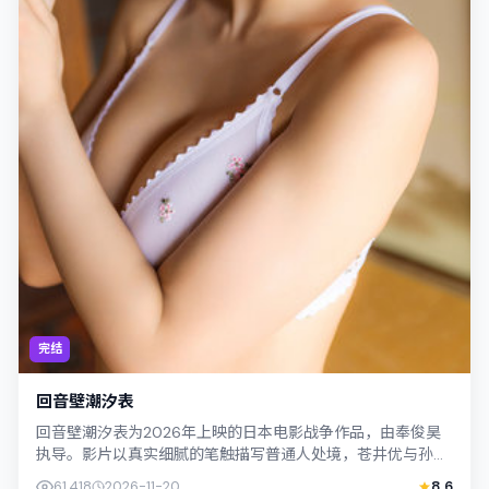
完结
回音壁潮汐表
回音壁潮汐表为2026年上映的日本电影战争作品，由奉俊昊
执导。影片以真实细腻的笔触描写普通人处境，苍井优与孙艺
珍的对手戏张力十足，情节层层推进，...
61,418
2026-11-20
8.6